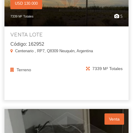
USD 130.000
5
7339 M² Totales
VENTA LOTE
Código: 162952
Centenario , RP7, Q8309 Neuquén, Argentina
7339 M² Totales
Terreno
Venta