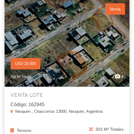
Venta
USD 20.000
4
303 M² Totales
VENTA LOTE
Código: 162945
Neuquen , Chascomús 13000, Neuquén, Argentina
303 M² Totales
Terreno