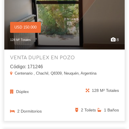
USD 150.000
8
128 M² Totales
VENTA DUPLEX EN POZO
Código: 171246
Centenario , Chachil, Q8309, Neuquén, Argentina
128 M² Totales
Dúplex
2 Toilets
1 Baños
2 Dormitorios